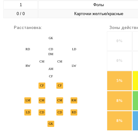
1
Фолы
0 / 0
Карточки желтые/красные
Расстановка:
Зоны действ
GK
0%
RD
CD
LD
DM
0%
CM
CM
RW
LW
AM
CF
5%
CF
CF
8%
LM
CM
CM
RM
LD
CD
CD
RD
8%
GK