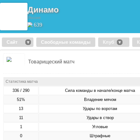
Динамо
Россия
639
Сайт
Свободные команды
Клуб
К
Товарищеский матч
Статистика матча
336 / 290
Сила команды в начале/конце матча
51%
Владение мячом
13
Удары по воротам
11
Удары в створ
1
Угловые
0
Штрафные