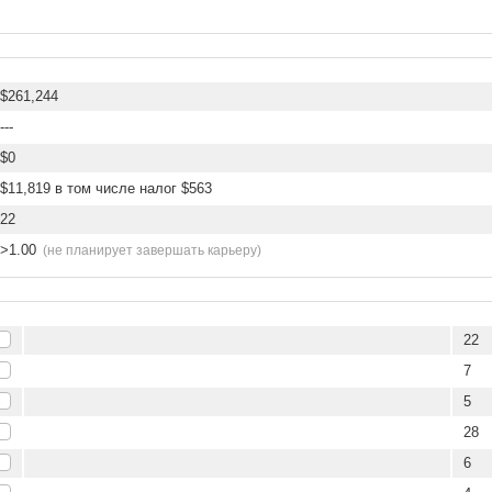
$261,244
---
$0
$11,819 в том числе налог $563
22
>1.00
(не планирует завершать карьеру)
22
7
5
28
6