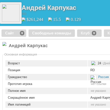
Андрей Карпукас
RD
$261,244
15.5
0.129
Сайт
Свободные команды
Клуб
К
Андрей Карпукас
Основная информация
Возраст
24
(Дней
Позиция
RD
Гражданство
Россия
Прототип игрока
нет ссылки
Полное имя
не указано
Сокращённое имя
Андрей Карп
Имя латиницей
не указано