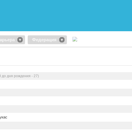
арьера
Федерация
 до дня рождения - 27)
укас