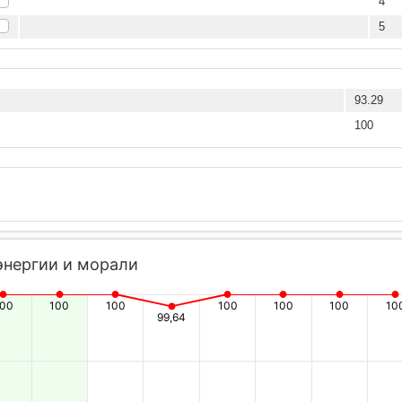
4
5
93.29
100
энергии и морали
100
100
100
100
100
100
10
99,64