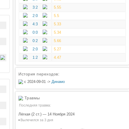
3:2
5.55
2:0
5.5
4:3
5.33
0:0
5.34
0:2
5.66
2:0
5.27
1:2
4.47
История переходов:
с 2024-09-01 ->
Динамо
Травмы
Последняя травма:
Лёгкая (2 ст.) — 14 Ноября 2024
•
Вылечился за 3 дня