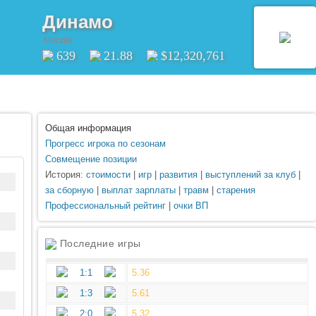
Динамо
Москва
639
21.88
$12,320,761
Общая информация
Прогресс игрока по сезонам
Совмещение позиции
История:
стоимости
|
игр
|
развития
|
выступлений за клуб
|
за сборную
|
выплат зарплаты
|
травм
|
старения
Профессиональный рейтинг
|
очки ВП
Последние игры
1:1
5.36
1:3
5.61
2:0
5.32