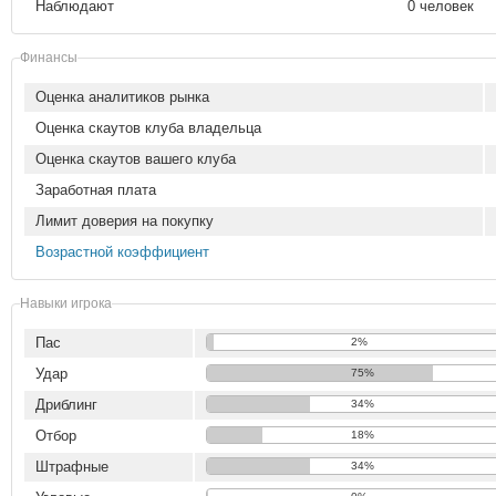
Наблюдают
0 человек
Финансы
Оценка аналитиков рынка
Оценка скаутов клуба владельца
Оценка скаутов вашего клуба
Заработная плата
Лимит доверия на покупку
Возрастной коэффициент
Навыки игрока
Пас
2%
Удар
75%
Дриблинг
34%
Отбор
18%
Штрафные
34%