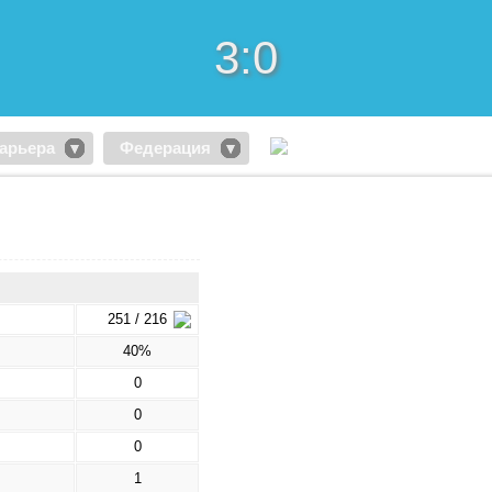
3:0
арьера
Федерация
251 / 216
40%
0
0
0
1