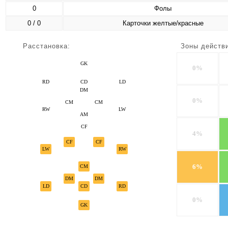
0
Фолы
0 / 0
Карточки желтые/красные
Расстановка:
Зоны действ
GK
0%
RD
CD
LD
DM
0%
CM
CM
RW
LW
AM
CF
4%
CF
CF
LW
RW
6%
CM
DM
DM
LD
CD
RD
0%
GK