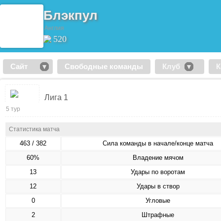
Блэкпул
Англия
520
Сайт
Свободные команды
Клуб
К
Лига 1
5 тур
Статистика матча
463 / 382
Сила команды в начале/конце матча
60%
Владение мячом
13
Удары по воротам
12
Удары в створ
0
Угловые
2
Штрафные