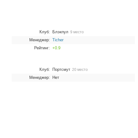
Клуб:
Блэкпул
9 место
Менеджер:
Ticher
Рейтинг:
+0.9
Клуб:
Портсмут
20 место
Менеджер:
Нет