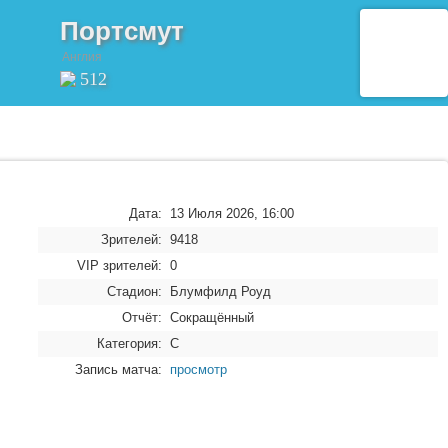
Портсмут
Англия
512
Дата:
13 Июля 2026, 16:00
Зрителей:
9418
VIP зрителей:
0
Стадион:
Блумфилд Роуд
Отчёт:
Сокращённый
Категория:
C
Запись матча:
просмотр