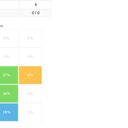
6
0 / 0
ия:
0%
2%
3%
4%
27%
5%
26%
3%
19%
1%