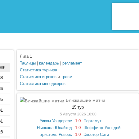
Лига 1
Таблицы
|
календарь
|
регламент
чки
Статистика турнира
Матч
Статистика игроков
и
травм
38
Статистика менеджеров
36
Ближайшие матчи
35
15 тур
31
5 Августа 2026 16:00
Уиком Уондерерс
1:0
Портсмут
31
Ньюкасл Юнайтед
1:0
Шеффилд Уэнсдей
28
Бристоль Роверс
1:0
Эксетер Сити