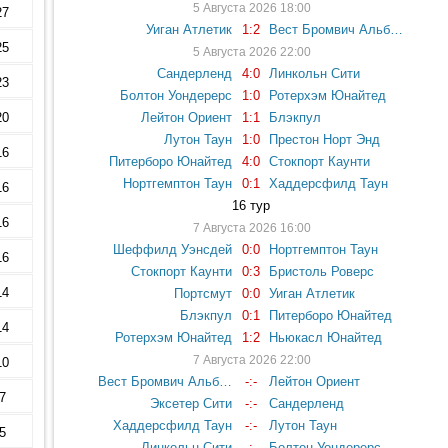
5 Августа 2026 18:00
27
Уиган Атлетик
1:2
Вест Бромвич Альб…
25
5 Августа 2026 22:00
Сандерленд
4:0
Линкольн Сити
23
Болтон Уондерерс
1:0
Ротерхэм Юнайтед
20
Лейтон Ориент
1:1
Блэкпул
Лутон Таун
1:0
Престон Норт Энд
16
Питерборо Юнайтед
4:0
Стокпорт Каунти
Нортгемптон Таун
0:1
Хаддерсфилд Таун
16
16 тур
16
7 Августа 2026 16:00
Шеффилд Уэнсдей
0:0
Нортгемптон Таун
16
Стокпорт Каунти
0:3
Бристоль Роверс
14
Портсмут
0:0
Уиган Атлетик
Блэкпул
0:1
Питерборо Юнайтед
14
Ротерхэм Юнайтед
1:2
Ньюкасл Юнайтед
7 Августа 2026 22:00
10
Вест Бромвич Альб…
-:-
Лейтон Ориент
7
Эксетер Сити
-:-
Сандерленд
Хаддерсфилд Таун
-:-
Лутон Таун
5
Линкольн Сити
-:-
Болтон Уондерерс