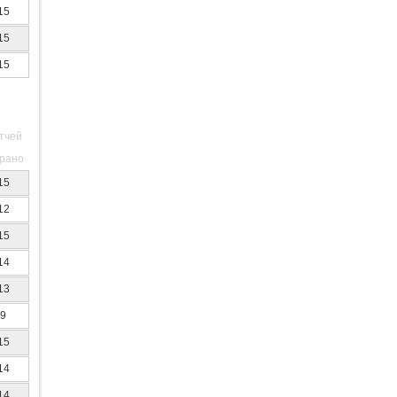
15
15
15
15
12
15
14
13
9
15
14
14