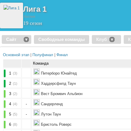
Лига 1
Англия
19 сезон
Сайт
Свободные команды
Клуб
К
Основной этап
|
Полуфинал
|
Финал
Команда
1
Питерборо Юнайтед
(3)
2
Хаддерсфилд Таун
(1)
3
Вест Бромвич Альбион
(2)
4
-
Сандерленд
(4)
5
-
Лутон Таун
(5)
6
Бристоль Роверс
(8)