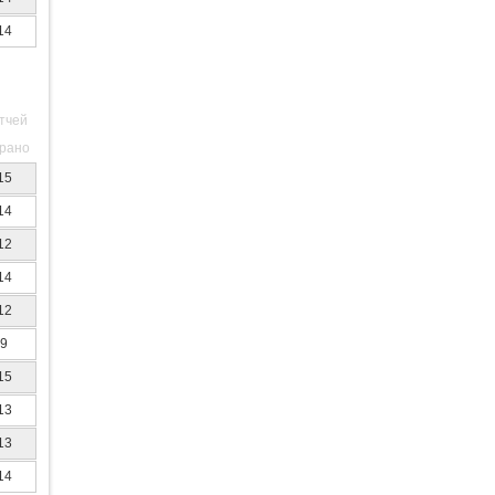
14
15
14
12
14
12
9
15
13
13
14