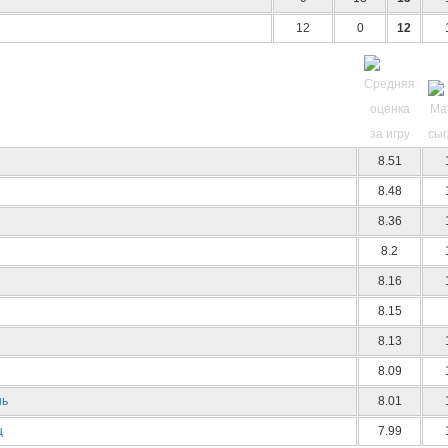
12
0
12
8.51
8.48
8.36
8.2
8.16
8.15
8.13
8.09
нь
8.01
ц
7.99