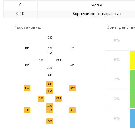
0
Фолы
0 / 0
Карточки желтые/красные
Расстановка:
Зоны действ
GK
0%
RD
CD
LD
DM
0%
CM
CM
RW
LW
AM
CF
2%
CF
LW
RW
AM
3%
CM
CM
DM
LD
CD
RD
0%
GK