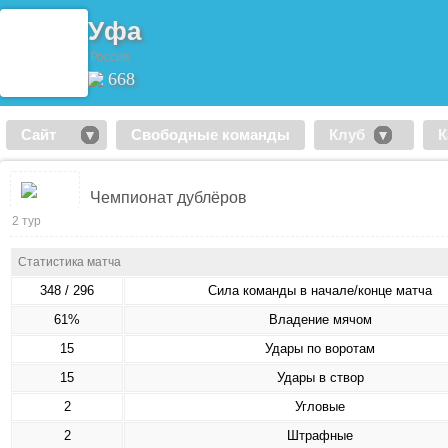
Уфа
Россия
668
Сайт
Свободные команды
Клуб
К
Чемпионат дублёров
2 тур
Статистика матча
348 / 296
Сила команды в начале/конце матча
61%
Владение мячом
15
Удары по воротам
15
Удары в створ
2
Угловые
2
Штрафные