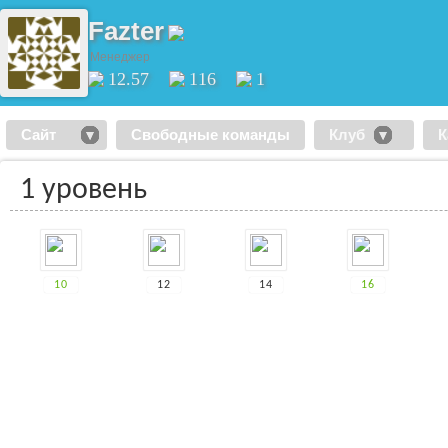
Fazter
Менеджер
12.57
116
1
Сайт
Свободные команды
Клуб
К
1 уровень
10
12
14
16