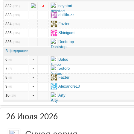
neystart
832
(831)
-1
-
chillikuzz
833
(833)
-
Fazter
834
(834)
-
Shinigami
835
(835)
-
Dontstop
836
(836)
В федерации
-
Baloo
6
(6)
-
Sotoro
7
(7)
-
Fazter
8
(8)
-
Alexandre10
9
(9)
-
Arty
10
(10)
26 Июля 2026