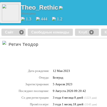
Theo_Rethic
Менеджер
1.3
444
1.2
Сайт
Свободные команды
Клуб
К
Ретич Теодор
Дата рождения:
12 Мая 2023
Откуда:
Белград
Зарегистрирован:
5 Апреля 2023
Последнее посещение:
9 Августа 2026 09:20:42
Со дня регистрации:
3 года 4 месяца 8 дней
(1223 дня)
Провёл в игре:
3 года 1 месяц 18 дней
(1143 дня)