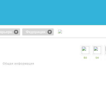
арьера
Федерация
60
54
Общая информация