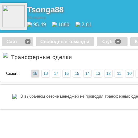
Tsonga88
Менеджер
95.49
1880
2.81
Сайт
Свободные команды
Клуб
К
Трансферные сделки
Сезон:
19
18
17
16
15
14
13
12
11
10
В выбранном сезоне менеджер не проводил трансферных сд