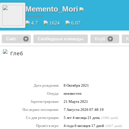
Memento_Mori
Менеджер
4.7
1624
6.07
Сайт
Свободные команды
Клуб
К
Глеб
Дата рождения:
8 Октября 2021
Откуда:
неизвестен
Зарегистрирован:
21 Марта 2021
Последнее посещение:
7 Августа 2026 07:48:19
Со дня регистрации:
5 лет 4 месяца 21 день
(1966 дней)
Провёл в игре:
4 года 6 месяцев 17 дней
(1657 дней)