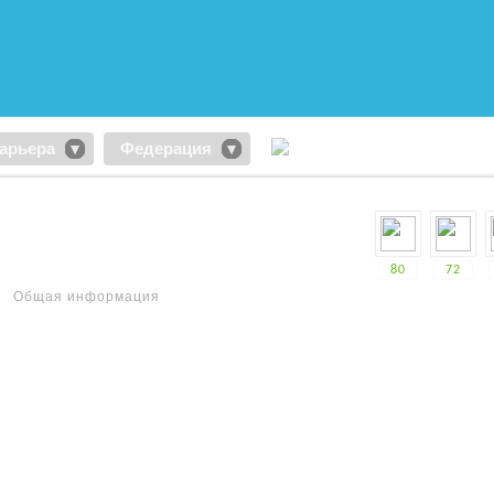
арьера
Федерация
80
72
Общая информация