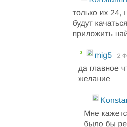
только их 24, 
будут качаться
приложить най
2
mig5
2 Ф
да главное ч
желание
-
Konsta
Мне кажетс
было бы ре