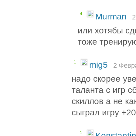
4
Murman
2
или хотябы сд
тоже тренирую
1
mig5
2 Февр
надо скорее ув
таланта с игр с
скиллов а не ка
сыграл игру +20
1
Konstanti