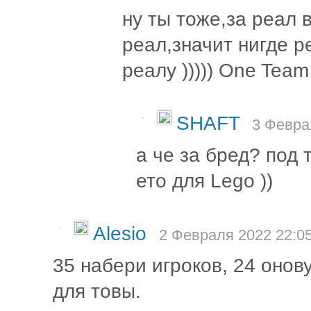
ну ты тоже,за реал 
реал,значит нигде р
реалу ))))) One Team
-
SHAFT
3 Февра
а че за бред? под 
ето для Lego ))
-
Alesio
2 Февраля 2022 22:0
35 набери игроков, 24 онов
для товы.