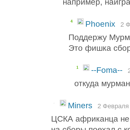
например, наигра
4
Phoenix
2 Ф
Поддержу Мурм
Это фишка сбор
1
--Foma--
откуда мурма
-
Miners
2 Февраля 
ЦСКА африканца не 
на сборы поехал с к