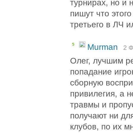
турнирах, но и 
пишут что этого 
третьего в ЛЧ ил
5
Murman
2 Ф
Олег, лучшим р
попадание игро
сборную воспри
привилегия, а н
травмы и пропу
получают ни дл
клубов, по их м