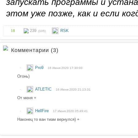
запускать программы и устана
этом уже позже, как и если ко
18
239
RSK
(105)
Комментарии (3)
-
Pro9
16 Июня 2020 17:30:03
Огонь)
-
ATLETIC
16 Июня 2020 21:13:31
От меня +
-
HellFire
17 Июня 2020 05:49:41
Наконец то ван тиам вернулся) +