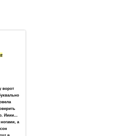
ие
у ворот
буквально
ровела
роверить
. Ииии...
 ногами, а
юсон
тот в