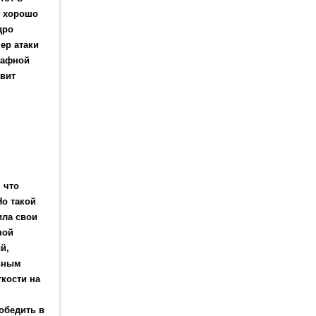
, хорошо
дро
ер атаки
рафной
авит
 что
Но такой
ила свои
ной
й,
льным
ткости на
обедить в