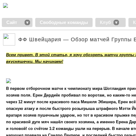
Сайт
Свободные команды
Клуб
К
ФФ Швейцария — Обзор матчей Группы Е
Всем привет. В этой статье, я хочу обозреть матчи группы Е
вкусняшечки. Мы начинаем!
В первом отборочном матче к чемпионату мира Шотландия прини
хозяев поля. Ерен Дердиёк пробивал по воротам, но каким-то 
через 12 минут после красивого паса Мишеля Эбишера, Ерен всё 
опасную атаку и после быстрого розыгрыша штрафного Мэтти Йейт
вратаря хозяев пушечным ударом, но тот в красивом прыжке пер
по красивой дуге мяч нашёл своего хозяина, а именно Ерена Дар
и головой! со счётом 1:2 команды ушли на перерыв. В начале в
нарушил правила на Сандро Лаупере, и последний быстро разыгр