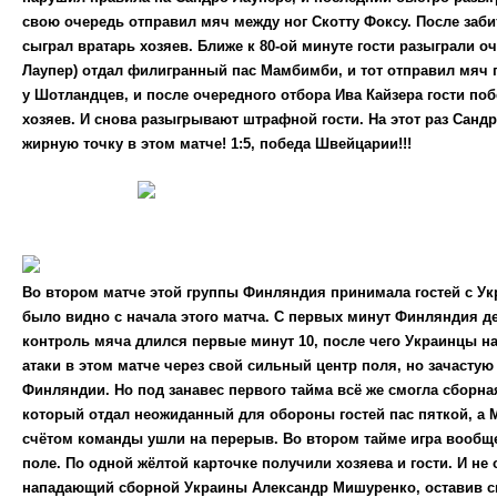
свою очередь отправил мяч между ног Скотту Фоксу. После заби
сыграл вратарь хозяев. Ближе к 80-ой минуте гости разыграли о
Лаупер) отдал филигранный пас Мамбимби, и тот отправил мяч пр
у Шотландцев, и после очередного отбора Ива Кайзера гости по
хозяев. И снова разыгрывают штрафной гости. На этот раз Сандр
жирную точку в этом матче! 1:5, победа Швейцарии!!!
Во втором матче этой группы Финляндия принимала гостей с Ук
было видно с начала этого матча. С первых минут Финляндия де
контроль мяча длился первые минут 10, после чего Украинцы на
атаки в этом матче через свой сильный центр поля, но зачастую
Финляндии. Но под занавес первого тайма всё же смогла сборн
который отдал неожиданный для обороны гостей пас пяткой, а 
счётом команды ушли на перерыв. Во втором тайме игра вообще 
поле. По одной жёлтой карточке получили хозяева и гости. И не
нападающий сборной Украины Александр Мишуренко, оставив св