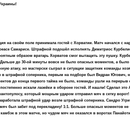
 Украины!
ция на своём поле принимала гостей с Хорватии. Матч начался с н
дреасе Самарисе. Штрафной подошёл исполнять Димитриос Курбелис
ероятным образом вратарь Хорватов смог вытащить эту пушку. Курб
ся! Дальше до 30-ой минуты вовсе не было опасных моментов, а был
чную атаку, но мастерски сыграл в ситуации защитник команды хоз
ч в штрафной соперника, первым на подборе был Ведран Югович, н
ментов до конца первого тайма не было, команды ушли на перерыв 
 постепенно искали лазейки в обороне гостей. И нашли! Сделал это
мантопулосу, который мощным ударом отправил мяч в сетку ворот!
 заработала штрафной удар возле штрафной соперника. Сандро Угри
 мяч был забит под перекладину! 1:1. Больше опасных моментов не
 камбэк в этом матче, но чудом мяч не оказался в воротах Панайот