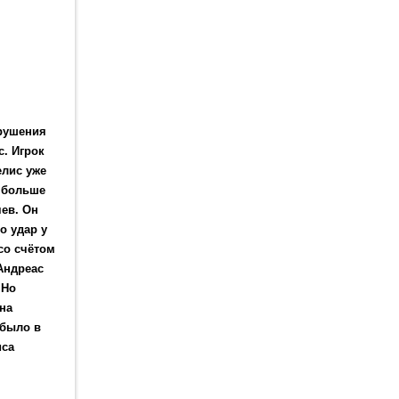
арушения
. Игрок
елис уже
о больше
яев. Он
о удар у
со счётом
 Андреас
 Но
на
 было в
иса