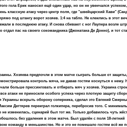
того гола Ерик наносил ещё один удар, но он не увенчался успехом
чень классную атаку через центр поля, где "швейцарский Хави" (Сан
ямо под штангу ворот хозяев. 1:4 на табло. Не клеились в этот веч
бежали в последнюю атаку. И снова сбивают с ног Лаупера возле шт
о отдал пас на своего сокомандника (Джонатана Де Донно), и тот ст
раины. Хозяева предпочли в этом матче сыграть больше от защиты,
монстрировала контроль мяча, не давав гостям коснуться к нему. 
чали больше прессинговать и отбирать мяч у хозяев. Украина стро
 все атаки не приносили особого успеха через плотную защиту сбор
ая Украины вскрыть оборону соперника, сделал это Евгений Смирны
Максим Дегтярев переиграл голкипера, перебросив того. С минима
не изменилась, сценарий был тот же. Только добавилось чуть жёс
 обошлось без удаления в этом матче. Был удалён с поля 18-летний
ою команду в меньшинстве. Но и это не помешало гостям всё же п