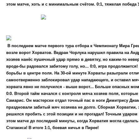
этом матче, хоть и с минимальным счётом. 0:1, тяжелая победа
В последнем матче первого тура отбора к Чемпионату Мира Гре
возле ворот Хорватов. Ведран Чорлука нарушил правила на Ан
хозяев нанёс пушечный удар прямо в девятку, но каким-то нев
вроде-бы радовался забитому голу, но... 0:0, игра продолжает
борьбы в центре поля. На 30-ой минуте Хорваты разыграли отли
самоотверженно заблокировал удар нападающего, и оставил мя
хорвата явно не получился - выше ворот... Больше опасных мо
0:0. Второй тайм начался с контроля мяча хозяев поля, которые
Самарис. Он мастерски отдал точный пас в ноги Димитрису Диа
праздновали забитый мяч хозяева не долго. Сборная Хорватии,
решился пробить с этой позиции и не прогадал! Точным ударом
этом матче до последней минуты, когда Хорватия могла сделать
Статакиса! В итоге 1:1, боевая ничья в Пирее!