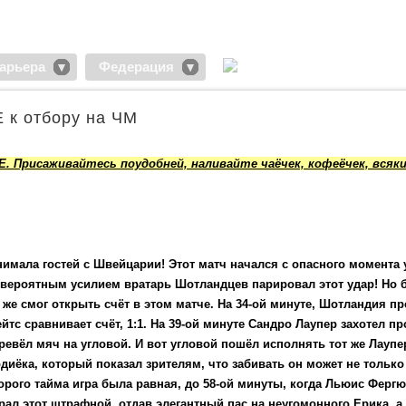
арьера
Федерация
 к отбору на ЧМ
. Присаживайтесь поудобней, наливайте чаёчек, кофеёчек, всяк
мала гостей с Швейцарии! Этот матч начался с опасного момента 
невероятным усилием вратарь Шотландцев парировал этот удар! Но 
же смог открыть счёт в этом матче. На 34-ой минуте, Шотландия п
с сравнивает счёт, 1:1. На 39-ой минуте Сандро Лаупер захотел п
евёл мяч на угловой. И вот угловой пошёл исполнять тот же Лаупер
диёка, который показал зрителям, что забивать он может не только
торого тайма игра была равная, до 58-ой минуты, когда Льюис Ферг
ал этот штрафной, отдав элегантный пас на неугомонного Ерика, а 