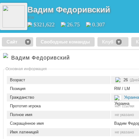
Вадим Федоривский
RW
$321,622
26.75
0.307
Сайт
Свободные команды
Клуб
К
Вадим Федоривский
Основная информация
Возраст
26
(Дне
Позиция
RW / LM
Гражданство
Украина
Прототип игрока
нет ссылки
Полное имя
не указано
Сокращённое имя
Вадим Федо
Имя латиницей
не указано