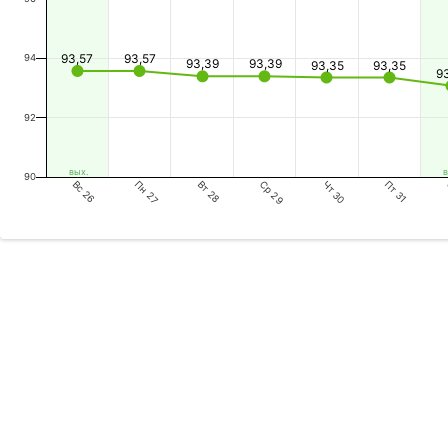
93,57
93,57
94
93,39
93,39
93,35
93,35
9
92
вых.
в
90
Вс 26
Вт 28
Чт 30
Пн 27
Ср 29
Пт 31