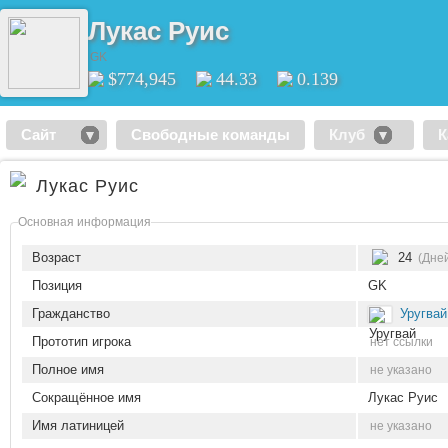
Лукас Руис
GK
$774,945
44.33
0.139
Сайт
Свободные команды
Клуб
К
Лукас Руис
Основная информация
Возраст
24
(Дней
Позиция
GK
Гражданство
Уругвай
Прототип игрока
нет ссылки
Полное имя
не указано
Сокращённое имя
Лукас Руис
Имя латиницей
не указано