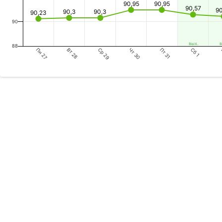
90,95
90,95
90,57
9
90,3
90,3
90,23
90
вых.
в
88
Пн 27
Ср 29
Пт 31
Вт 28
Чт 30
Сб 1