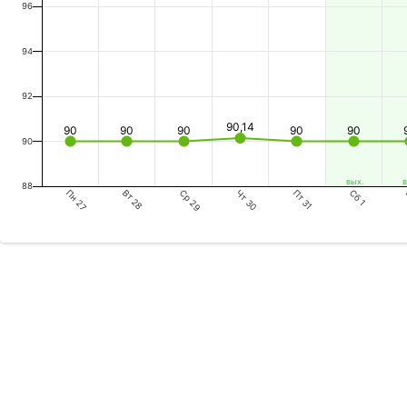
96
94
92
90,14
90
90
90
90
90
90
вых.
в
88
Пн 27
Ср 29
Пт 31
Вт 28
Чт 30
Сб 1