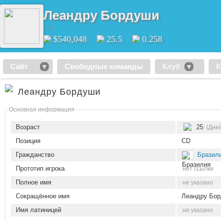
Леандру Бордуши
CD
$540,048
25.5
0.258
Сайт
Свободные команды
Клуб
К
Леандру Бордуши
Основная информация
Возраст
25
(Дней
Позиция
CD
Гражданство
Бразил
Прототип игрока
нет ссылки
Полное имя
не указано
Сокращённое имя
Леандру Бо
Имя латиницей
не указано