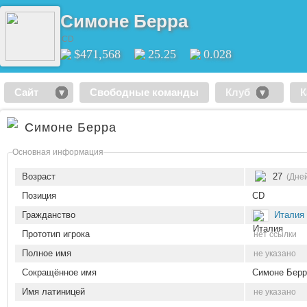
Симоне Берра
CD
$471,568
25.25
0.028
Сайт
Свободные команды
Клуб
К
Симоне Берра
Основная информация
Возраст
27
(Дней
Позиция
CD
Гражданство
Италия
Прототип игрока
нет ссылки
Полное имя
не указано
Сокращённое имя
Симоне Берр
Имя латиницей
не указано