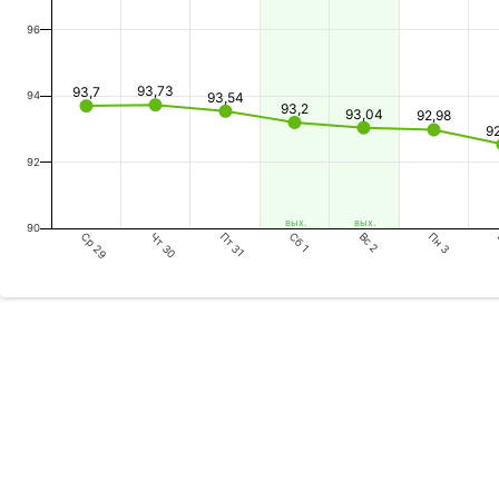
96
93,73
93,7
94
93,54
93,2
93,04
92,98
9
92
вых.
вых.
90
Ср 29
Пт 31
Вс 2
Чт 30
Сб 1
Пн 3