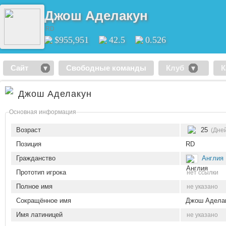
Джош Аделакун
RD
$955,951
42.5
0.526
Сайт
Свободные команды
Клуб
К
Джош Аделакун
Основная информация
Возраст
25
(Дней
Позиция
RD
Гражданство
Англия
Прототип игрока
нет ссылки
Полное имя
не указано
Сокращённое имя
Джош Адела
Имя латиницей
не указано