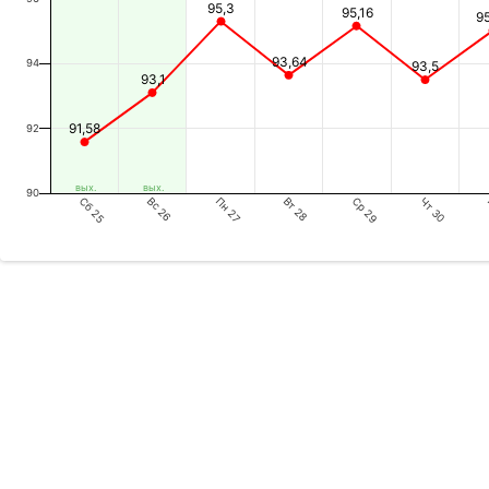
95,3
95,16
9
93,64
94
93,5
93,1
91,58
92
вых.
вых.
90
Сб 25
Пн 27
Ср 29
Вс 26
Вт 28
Чт 30