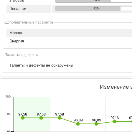
Угловые
70%
Пенальти
82%
Дополнительные параметры
Мораль
Энергия
Таланты и дефекты
Таланты и дефекты не обнаружены
Изменение 
100
97,58
97,58
97,58
98
97,16
9
96,89
96,89
96