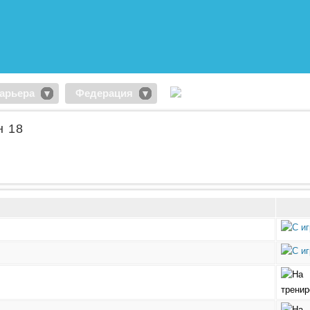
арьера
Федерация
н 18