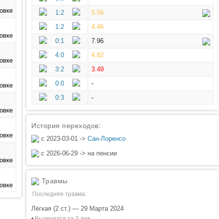
1:2
5.56
1:2
4.46
0:1
7.96
4:0
4.82
3:2
3.49
0:0
-
0:3
-
История переходов:
с 2023-03-01 ->
Сан-Лоренсо
с 2026-06-29 -> на пенсии
Травмы
Последняя травма:
Лёгкая (2 ст.) — 29 Марта 2024
•
Вылечился за 3 дня