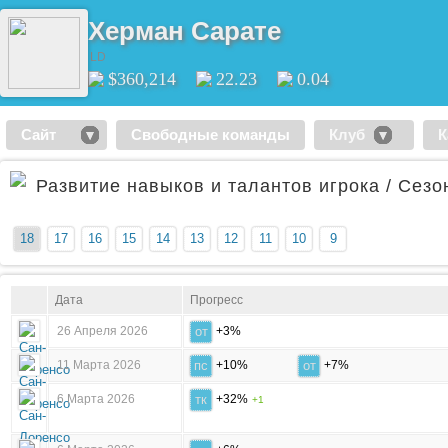
Херман Сарате
LD
$360,214
22.23
0.04
Сайт
Свободные команды
Клуб
К
Развитие навыков и талантов игрока / Сезо
18
17
16
15
14
13
12
11
10
9
Дата
Прогресс
26 Апреля 2026
от
+3%
11 Марта 2026
пс
+10%
от
+7%
6 Марта 2026
тк
+32%
+1