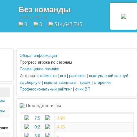
Без команды
{TEAM_STATUS}
0
0
$14,643,745
Общая информация
Прогресс игрока по сезонам
Совмещение позиции
История:
стоимости
|
игр
|
развития
|
выступлений за клуб
|
за сборную
|
выплат зарплаты
|
травм
|
старения
Профессиональный рейтинг
|
очки ВП
Последние игры
7:5
4.94
0:2
4.26
3:0
-