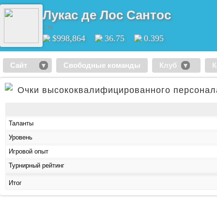
Лукас де Лос Сантос
CM
$998,864
36.75
0.395
Сайт
Свободные команды
Клуб
К
Очки высококвалифицированного персонал
Таланты
Уровень
Игровой опыт
Турнирный рейтинг
Итог