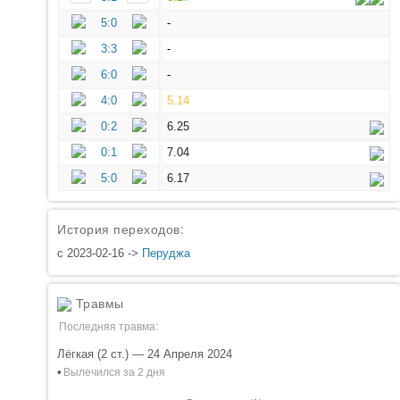
5:0
-
3:3
-
6:0
-
4:0
5.14
0:2
6.25
0:1
7.04
5:0
6.17
История переходов:
с 2023-02-16 ->
Перуджа
Травмы
Последняя травма:
Лёгкая (2 ст.) — 24 Апреля 2024
•
Вылечился за 2 дня