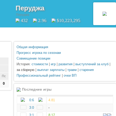
Перуджа
Перуджа
432
2.96
$10,223,295
Общая информация
Прогресс игрока по сезонам
Совмещение позиции
История:
стоимости
|
игр
|
развития
|
выступлений за клуб
|
за сборную
|
выплат зарплаты
|
травм
|
старения
Профессиональный рейтинг
|
очки ВП
Пс
0
Последние игры
0:6
4.81
3:0
-
3:1
8.17