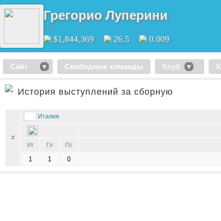
Грегорио Луперини
CM
$1,844,369
26.5
0.009
Сайт
Свободные команды
Клуб
К
История выступлений за сборную
Италия
#
Иг
Гл
Пс
1
1
0