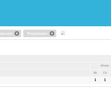
арьера
Федерация
Итого
Иг
Гл
1
1