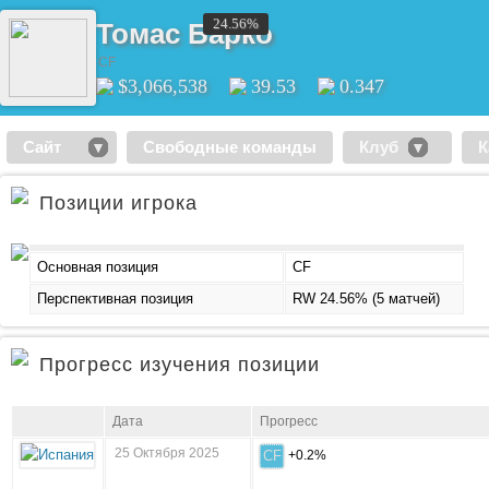
24.56%
Томас Барко
CF
$3,066,538
39.53
0.347
Сайт
Свободные команды
Клуб
К
Позиции игрока
Основная позиция
CF
Перспективная позиция
RW 24.56% (5 матчей)
Прогресс изучения позиции
Дата
Прогресс
25 Октября 2025
CF
+0.2%