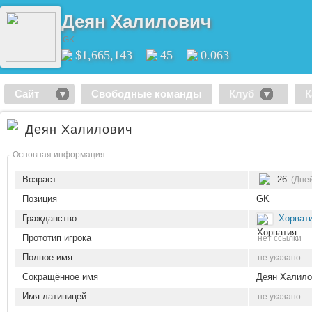
Деян Халилович
GK
$1,665,143
45
0.063
Сайт
Свободные команды
Клуб
К
Деян Халилович
Основная информация
Возраст
26
(Дней
Позиция
GK
Гражданство
Хорват
Прототип игрока
нет ссылки
Полное имя
не указано
Сокращённое имя
Деян Халило
Имя латиницей
не указано