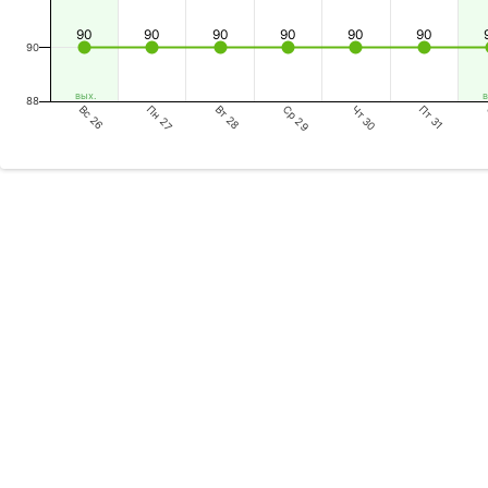
90
90
90
90
90
90
90
вых.
в
88
Вс 26
Вт 28
Чт 30
Пн 27
Ср 29
Пт 31