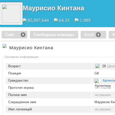
Маурисио Кинтана
GK
$5,097,644
64.33
1.989
Сайт
Свободные команды
Клуб
К
Маурисио Кинтана
Основная информация
Возраст
28
(Дней
Позиция
GK
Гражданство
Аргент
Прототип игрока
нет ссылки
Полное имя
не указано
Сокращённое имя
Маурисио Ки
Имя латиницей
не указано