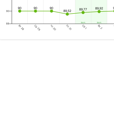
90
90
90
89,92
89,77
89,52
90
вых.
вых.
88
Вт 28
Чт 30
Сб 1
Ср 29
Пт 31
Вс 2