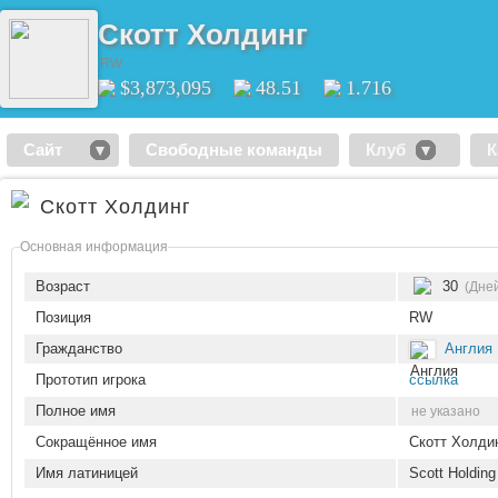
Скотт Холдинг
RW
$3,873,095
48.51
1.716
Сайт
Свободные команды
Клуб
К
Скотт Холдинг
Основная информация
Возраст
30
(Дней
Позиция
RW
Гражданство
Англия
Прототип игрока
ссылка
Полное имя
не указано
Сокращённое имя
Скотт Холди
Имя латиницей
Scott Holding