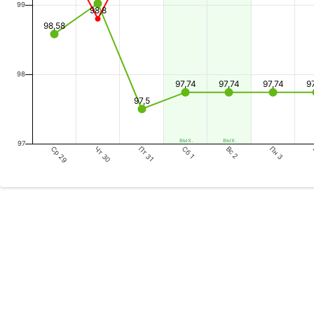
99
98,8
98,58
98
97,74
97,74
97,74
9
97,5
вых.
вых.
97
Ср 29
Пт 31
Вс 2
Чт 30
Сб 1
Пн 3