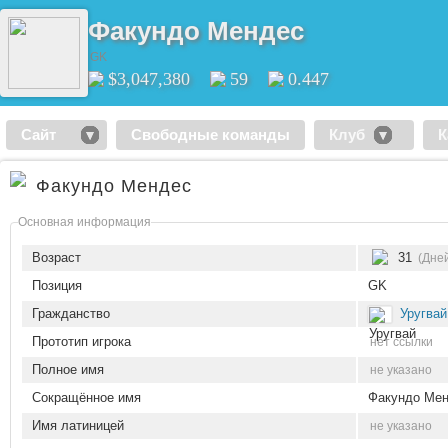
Факундо Мендес
GK
$3,047,380
59
0.447
Сайт
Свободные команды
Клуб
К
Факундо Мендес
Основная информация
Возраст
31
(Дней
Позиция
GK
Гражданство
Уругвай
Прототип игрока
нет ссылки
Полное имя
не указано
Сокращённое имя
Факундо Ме
Имя латиницей
не указано