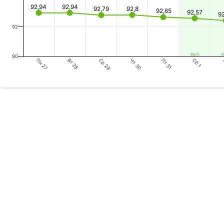
92,94
92,94
92,79
92,8
92,65
92,57
9
92
вых.
в
90
Пн 27
Ср 29
Пт 31
Вт 28
Чт 30
Сб 1