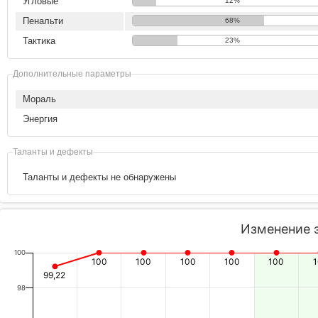
Угловые
12%
Пенальти
68%
Тактика
23%
Дополнительные параметры
Мораль
Энергия
Таланты и дефекты
Таланты и дефекты не обнаружены
Изменение 
100
100
100
100
100
100
99,22
98