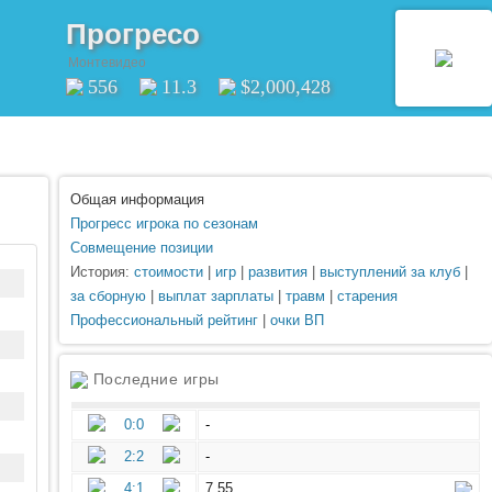
Прогресо
Монтевидео
556
11.3
$2,000,428
Общая информация
Прогресс игрока по сезонам
Совмещение позиции
История:
стоимости
|
игр
|
развития
|
выступлений за клуб
|
за сборную
|
выплат зарплаты
|
травм
|
старения
Профессиональный рейтинг
|
очки ВП
Последние игры
0:0
-
2:2
-
4:1
7.55