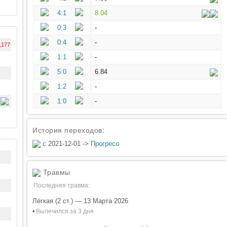
4:1
8.04
0:3
-
0:4
-
,177
1:1
-
5:0
6.84
1:2
-
1:0
-
История переходов:
с 2021-12-01 ->
Прогресо
Травмы
Последняя травма:
Лёгкая (2 ст.) — 13 Марта 2026
•
Вылечился за 3 дня