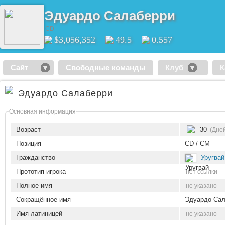
Эдуардо Салаберри
CD
$3,056,352
49.5
0.557
Сайт
Свободные команды
Клуб
К
Эдуардо Салаберри
Основная информация
Возраст
30
(Дне
Позиция
CD / CM
Гражданство
Уругвай
Прототип игрока
нет ссылки
Полное имя
не указано
Сокращённое имя
Эдуардо Сал
Имя латиницей
не указано