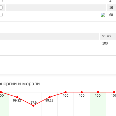
27
16
68
91.48
100
энергии и морали
100
100
100
100
10
99,22
99,23
97,9