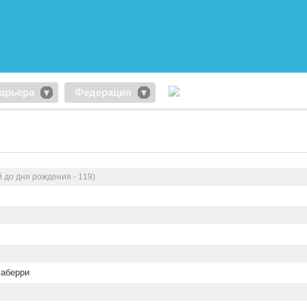
арьера
Федерация
й до дня рождения - 119)
аберри