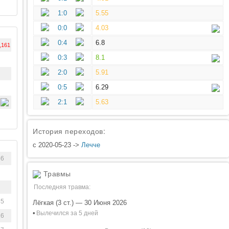
1:0
5.55
0:0
4.03
0:4
6.8
,161
0:3
8.1
2:0
5.91
0:5
6.29
2:1
5.63
История переходов:
с 2020-05-23 ->
Лечче
66
Травмы
Последняя травма:
85
Лёгкая (3 ст.) — 30 Июня 2026
•
Вылечился за 5 дней
26