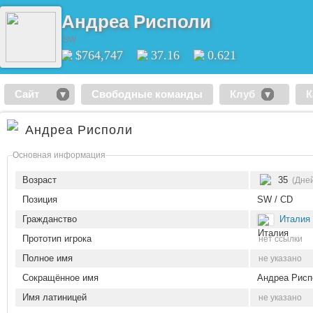
Андреа Рисполи
SW
$764,747
37.16
0.621
Сайт
Свободные команды
Клуб
К
Андреа Рисполи
Основная информация
Возраст
35
(Дней
Позиция
SW / CD
Гражданство
Италия
Прототип игрока
нет ссылки
Полное имя
не указано
Сокращённое имя
Андреа Рисп
Имя латиницей
не указано