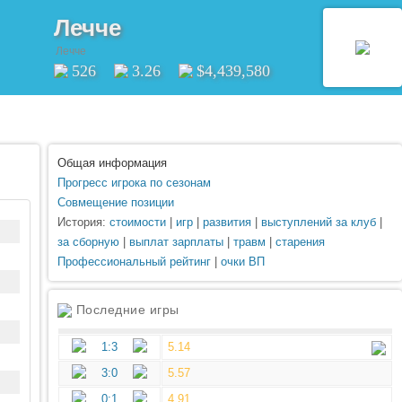
Лечче
Лечче
526
3.26
$4,439,580
Общая информация
Прогресс игрока по сезонам
Совмещение позиции
История:
стоимости
|
игр
|
развития
|
выступлений за клуб
|
за сборную
|
выплат зарплаты
|
травм
|
старения
Профессиональный рейтинг
|
очки ВП
Последние игры
1:3
5.14
3:0
5.57
0:1
4.91