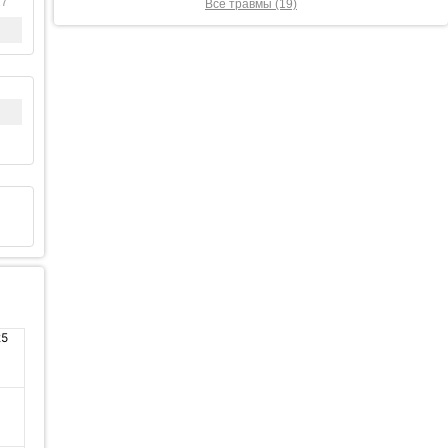
17
Все травмы (19)
25