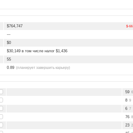
$764,747
$-66
---
$0
$30,149 в том числе налог $1,436
55
0.89
(планирует завершить карьеру)
59
8
9
6
7
76
23