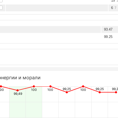
15
6
7
93.47
99.25
энергии и морали
99,25
99,25
99,
100
100
100
100
99,49