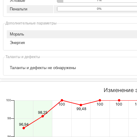
Угловые
7%
Пенальти
0%
Дополнительные параметры
Мораль
Энергия
Таланты и дефекты
Таланты и дефекты не обнаружены
Изменение 
100
100
100
100
99,48
98,25
98
96,94
96