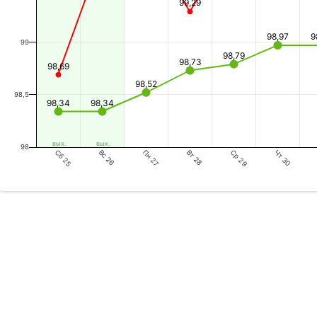
99,29
98,97
9
99
98,79
98,73
98,69
98,52
98,5
98,34
98,34
вых.
вых.
98
Ср 29
Пн 27
Сб 25
Чт 30
Вт 28
Вс 26