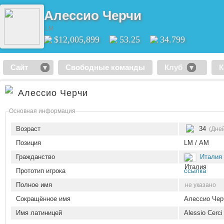
Алессио Черчи
LM
$12,005,899
53.25
34.799
Сайт
Свободные команды
Клуб
К
Алессио Черчи
Основная информация
Возраст
34
(Дне
Позиция
LM / AM
Гражданство
Италия
Прототип игрока
ссылка
Полное имя
не указано
Сокращённое имя
Алессио Чер
Имя латиницей
Alessio Cerci