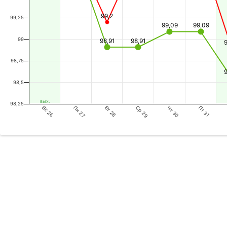
99,2
99,25
99,09
99,09
99
98,91
98,91
98,75
98,5
вых.
98,25
Пн 27
Вс 26
Пт 31
Чт 30
Ср 29
Вт 28