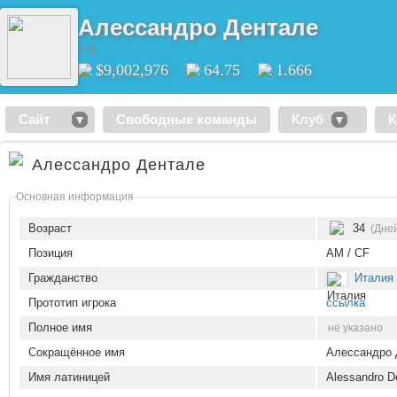
Алессандро Дентале
AM
$9,002,976
64.75
1.666
Сайт
Свободные команды
Клуб
К
Алессандро Дентале
Основная информация
Возраст
34
(Дне
Позиция
AM / CF
Гражданство
Италия
Прототип игрока
ссылка
Полное имя
не указано
Сокращённое имя
Алессандро 
Имя латиницей
Alessandro D