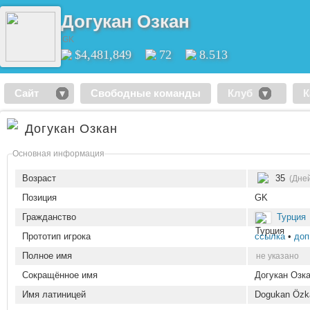
Догукан Озкан
GK
$4,481,849
72
8.513
Сайт
Свободные команды
Клуб
К
Догукан Озкан
Основная информация
Возраст
35
(Дне
Позиция
GK
Гражданство
Турция
Прототип игрока
ссылка
•
доп
Полное имя
не указано
Сокращённое имя
Догукан Озк
Имя латиницей
Dogukan Özk