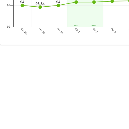
94
94
93,84
94
вых.
вых.
92
Ср 29
Пт 31
Вс 2
Чт 30
Сб 1
Пн 3