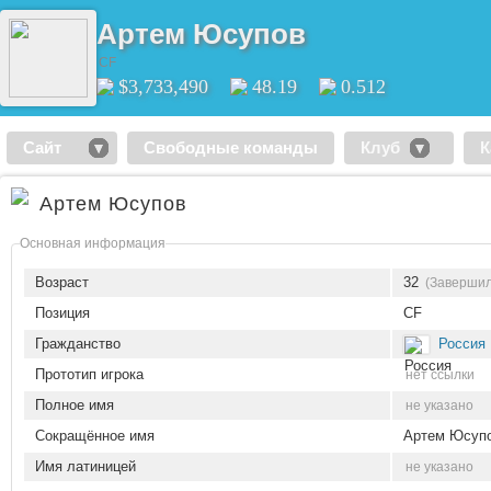
Aртем Юсупов
CF
$3,733,490
48.19
0.512
Сайт
Свободные команды
Клуб
К
Aртем Юсупов
Основная информация
Возраст
32
(Завершил
Позиция
CF
Гражданство
Россия
Прототип игрока
нет ссылки
Полное имя
не указано
Сокращённое имя
Aртем Юсуп
Имя латиницей
не указано