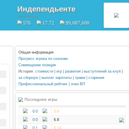
Индепендьенте
Авельянеда
576
17.72
$9,087,608
Общая информация
Прогресс игрока по сезонам
Совмещение позиции
История:
стоимости
|
игр
|
развития
|
выступлений за клуб
|
за сборную
|
выплат зарплаты
|
травм
|
старения
Профессиональный рейтинг
|
очки ВП
Последние игры
0:0
5.6
0:0
6.8
0:1
5.14