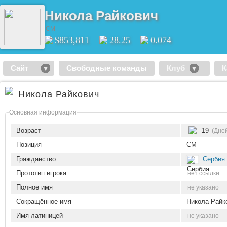
Никола Райкович
CM
$853,811
28.25
0.074
Сайт
Свободные команды
Клуб
К
Никола Райкович
Основная информация
Возраст
19
(Дней
Позиция
CM
Гражданство
Сербия
Прототип игрока
нет ссылки
Полное имя
не указано
Сокращённое имя
Никола Райк
Имя латиницей
не указано