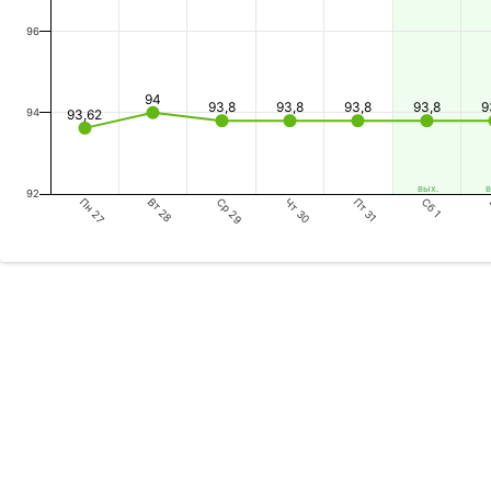
96
94
93,8
93,8
93,8
93,8
9
94
93,62
вых.
в
92
Пн 27
Ср 29
Пт 31
Вт 28
Чт 30
Сб 1