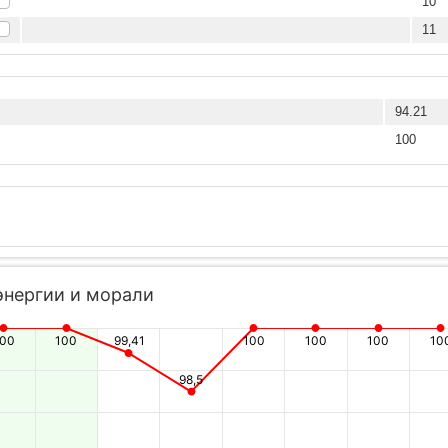
10
11
94.21
100
энергии и морали
100
100
99,41
100
100
100
10
98,5