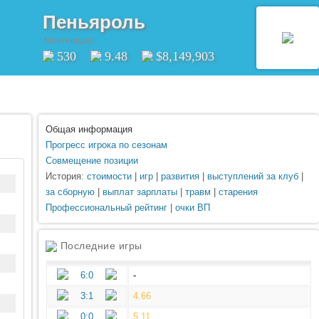
Пеньяроль
Монтевидео
530
9.48
$8,149,903
Общая информация
Прогресс игрока по сезонам
Совмещение позиции
История:
стоимости
|
игр
|
развития
|
выступлений за клуб
|
за сборную
|
выплат зарплаты
|
травм
|
старения
Профессиональный рейтинг
|
очки ВП
Последние игры
6:0
-
3:1
4.66
0:0
5.11