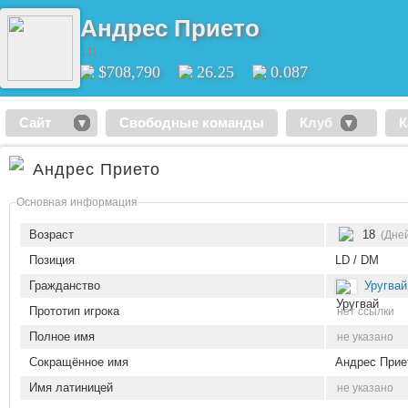
Андрес Прието
LD
$708,790
26.25
0.087
Сайт
Свободные команды
Клуб
К
Андрес Прието
Основная информация
Возраст
18
(Дней
Позиция
LD / DM
Гражданство
Уругвай
Прототип игрока
нет ссылки
Полное имя
не указано
Сокращённое имя
Андрес Прие
Имя латиницей
не указано