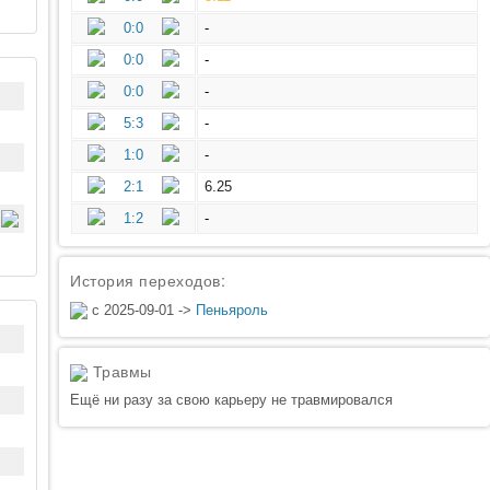
0:0
-
0:0
-
0:0
-
5:3
-
1:0
-
2:1
6.25
1:2
-
История переходов:
с 2025-09-01 ->
Пеньяроль
Травмы
Ещё ни разу за свою карьеру не травмировался