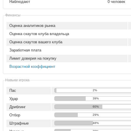
Наблюдают
0 человек
Финансы
Оценка аналитиков рынка
Оценка скаутов клуба владельца
Оценка скаутов вашего клуба
Заработная плата
Лимит доверия на покупку
Возрастной коэффициент
Навыки игрока
Пас
2%
Удар
39%
Дриблинг
60%
Отбор
29%
Штрафные
48%