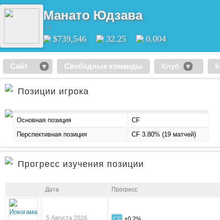
Манато Юдзава
CF
$739,546
32.25
0.004
Сайт
Свободные команды
Клуб
К
Позиции игрока
Основная позиция
CF
Перспективная позиция
CF 3.80% (19 матчей)
Прогресс изучения позиции
Дата
Прогресс
5 Августа 2026
CF
+0.2%