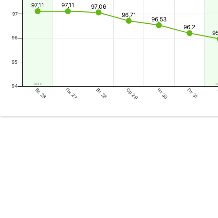
97,11
97,11
97,06
97
96,71
96,53
96,2
9
96
95
вых.
в
94
Вс 26
Вт 28
Чт 30
Пн 27
Ср 29
Пт 31