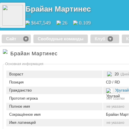
Брайан Мартинес
CD
$647,549
26
0.109
Сайт
Свободные команды
Клуб
К
Брайан Мартинес
Основная информация
Возраст
20
(Дней
Позиция
CD / RD
Гражданство
Уругвай
Прототип игрока
нет ссылки
Полное имя
не указано
Сокращённое имя
Брайан Март
Имя латиницей
не указано