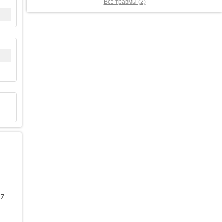
Все травмы (2)
37