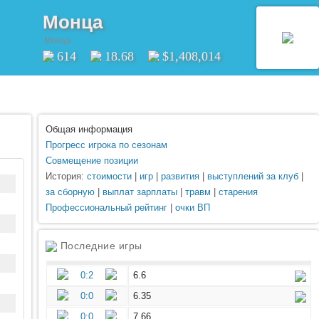
Монца
Монца
614
18.68
$1,408,014
Общая информация
Прогресс игрока по сезонам
Совмещение позиции
История:
стоимости
|
игр
|
развития
|
выступлений за клуб
|
за сборную
|
выплат зарплаты
|
травм
|
старения
Профессиональный рейтинг
|
очки ВП
Последние игры
0:2
6.6
0:0
6.35
0:0
7.66