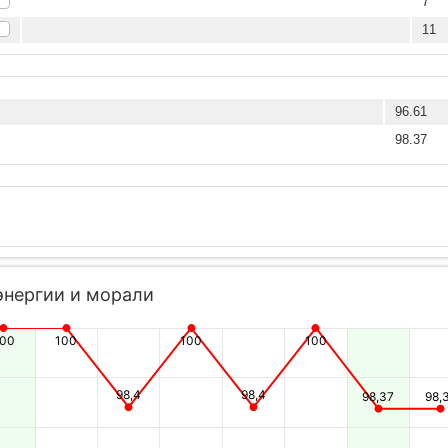
7
11
96.61
98.37
энергии и морали
100
100
100
100
98,4
98,4
98,37
98,