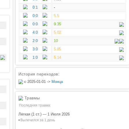
0:1
-
0:0
5.5
0:0
9.35
4:0
5.02
2:0
10
3:0
5.85
1:0
5.14
История переходов:
с 2025-01-01 ->
Монца
Травмы
Последняя травма:
Лёгкая (1 ст.) — 1 Июля 2026
•
Вылечился за 1 день