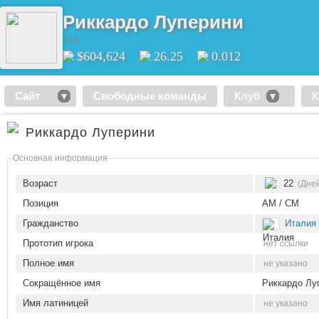
Риккардо Луперини
AM
$604,624
26.25
0.012
Сайт
Свободные команды
Клуб
К
Риккардо Луперини
Основная информация
Возраст
22
(Дней
Позиция
AM / CM
Гражданство
Италия
Прототип игрока
нет ссылки
Полное имя
не указано
Сокращённое имя
Риккардо Лу
Имя латиницей
не указано