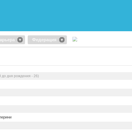
арьера
Федерация
 до дня рождения - 26)
перини