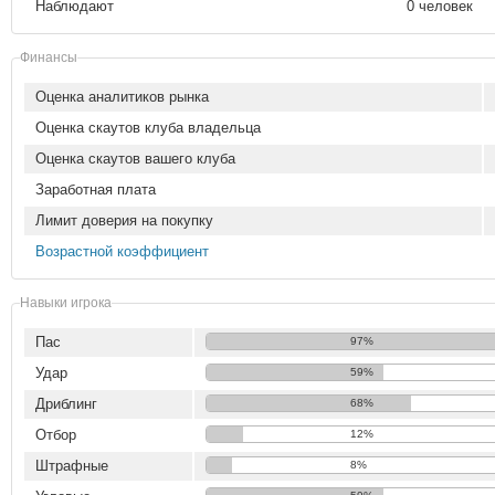
Наблюдают
0 человек
Финансы
Оценка аналитиков рынка
Оценка скаутов клуба владельца
Оценка скаутов вашего клуба
Заработная плата
Лимит доверия на покупку
Возрастной коэффициент
Навыки игрока
Пас
97%
Удар
59%
Дриблинг
68%
Отбор
12%
Штрафные
8%