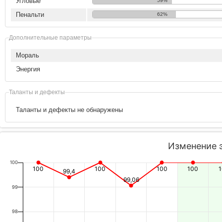
Угловые
59%
Пенальти
62%
Дополнительные параметры
Мораль
Энергия
Таланты и дефекты
Таланты и дефекты не обнаружены
Изменение 
100
100
100
100
100
99,4
99,06
99
98