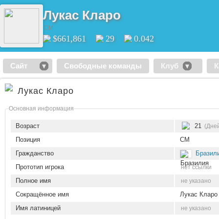
Лукас Кларо
CM
$661,861
29
0.042
Сайт
Свободные команды
Клуб
К
Лукас Кларо
Основная информация
Возраст
21
(Дне
Позиция
CM
Гражданство
Бразил
Прототип игрока
нет ссылки
Полное имя
не указано
Сокращённое имя
Лукас Кларо
Имя латиницей
не указано