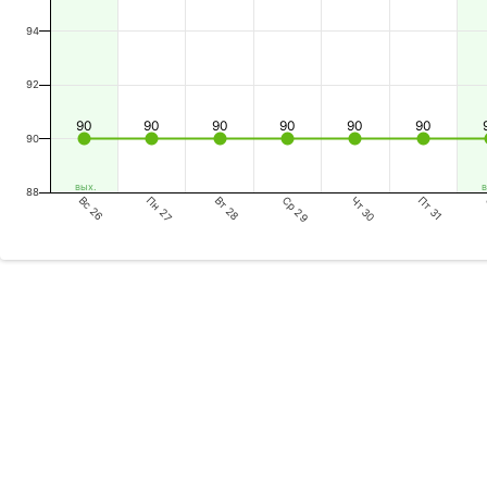
94
92
90
90
90
90
90
90
90
вых.
в
88
Вс 26
Вт 28
Чт 30
Пн 27
Ср 29
Пт 31