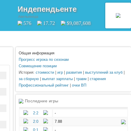
Индепендьенте
Авельянеда
576
17.72
$9,087,608
Общая информация
Прогресс игрока по сезонам
Совмещение позиции
История:
стоимости
|
игр
|
развития
|
выступлений за клуб
|
за сборную
|
выплат зарплаты
|
травм
|
старения
Профессиональный рейтинг
|
очки ВП
Последние игры
2:2
-
2:0
7.88
0:1
-