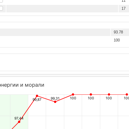
11
17
93.78
100
энергии и морали
100
100
100
10
99,31
99,87
97,44