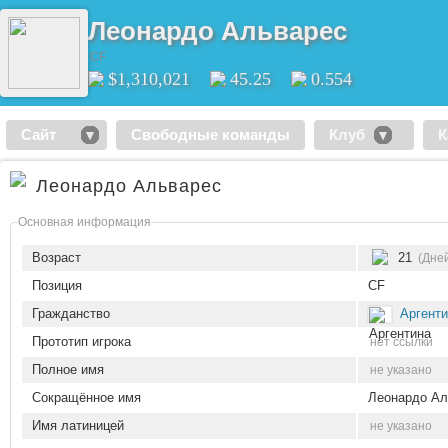
Леонардо Альварес
CF
$1,310,021
45.25
0.554
Сайт
Свободные команды
Клуб
К
Леонардо Альварес
Основная информация
Возраст
21
(Дней
Позиция
CF
Гражданство
Аргент
Прототип игрока
нет ссылки
Полное имя
не указано
Сокращённое имя
Леонардо Ал
Имя латиницей
не указано