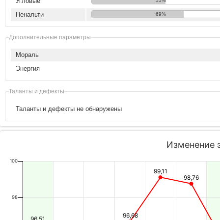
Угловые
55%
Пенальти
69%
Дополнительные параметры
Мораль
Энергия
Таланты и дефекты
Таланты и дефекты не обнаружены
Изменение 
100
99,11
98,76
98
96,68
96,51