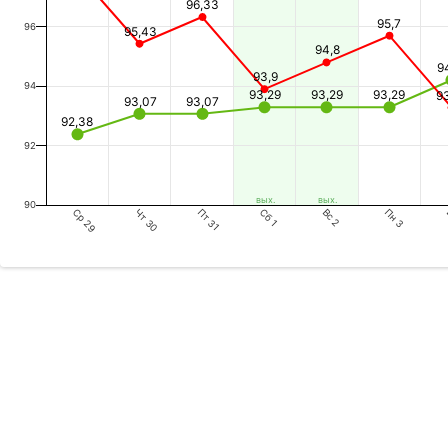
96,33
95,7
96
95,43
94,8
9
93,9
94
93,29
93,29
93,29
9
93,07
93,07
92,38
92
вых.
вых.
90
Ср 29
Пт 31
Вс 2
Чт 30
Сб 1
Пн 3