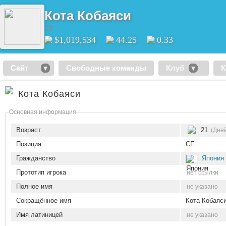
Кота Кобаяси
CF
$1,019,534
44.25
0.33
Сайт
Свободные команды
Клуб
К
Кота Кобаяси
Основная информация
Возраст
21
(Дней
Позиция
CF
Гражданство
Япония
Прототип игрока
нет ссылки
Полное имя
не указано
Сокращённое имя
Кота Кобаяс
Имя латиницей
не указано