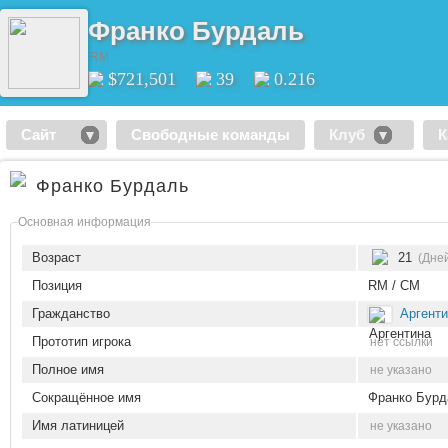
Франко Бурдаль
RM
$721,501
39
0.216
Сайт
Свободные команды
Клуб
К
Франко Бурдаль
Основная информация
Возраст
21
(Дней
Позиция
RM / CM
Гражданство
Аргент
Прототип игрока
нет ссылки
Полное имя
не указано
Сокращённое имя
Франко Бурд
Имя латиницей
не указано