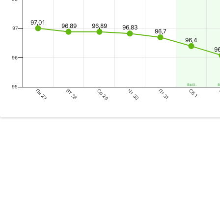
97,01
96,89
96,89
96,83
97
96,7
96,4
9
96
вых.
в
95
Пн 27
Ср 29
Пт 31
Вт 28
Чт 30
Сб 1