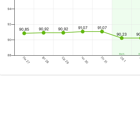
94
92
91,07
91,07
90,92
90,92
90,85
90,23
9
90
вых.
в
88
Пн 27
Ср 29
Пт 31
Вт 28
Чт 30
Сб 1