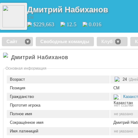
Дмитрий Набиханов
CM
$229,663
12.5
0.016
Сайт
Свободные команды
Клуб
К
Дмитрий Набиханов
Основная информация
Возраст
24
(Дней
Позиция
CM
Гражданство
Казахс
Прототип игрока
нет ссылки
Полное имя
не указано
Сокращённое имя
Дмитрий Наб
Имя латиницей
не указано