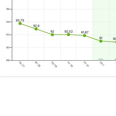
96
93,75
94
92,9
92
92,02
91,87
92
91
9
90
вых.
в
88
Пн 27
Ср 29
Пт 31
Вт 28
Чт 30
Сб 1