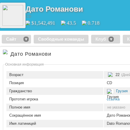
Дато Романови
CD
$1,542,491
43.5
0.718
Сайт
Свободные команды
Клуб
К
Дато Романови
Основная информация
Возраст
22
(Дней
Позиция
CD
Гражданство
Грузия
Прототип игрока
ссылка
Полное имя
не указано
Сокращённое имя
Дато Романо
Имя латиницей
Dato Romano