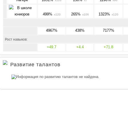
x103
x7
x96
499%
265%
1323%
x120
x106
x120
4967%
438%
7177%
Рост навыков:
+49.7
+4.4
+71.8
Развитие талантов
Информация по развитию талантов не найдена.