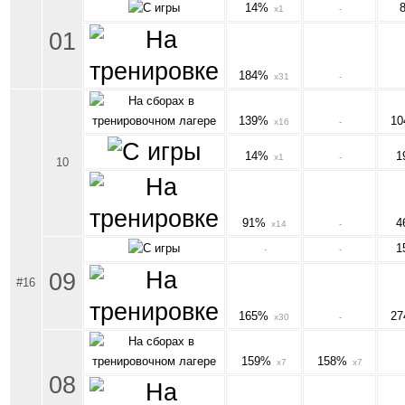
14%
x1
-
01
184%
x31
-
139%
1
x16
-
14%
1
x1
-
10
91%
4
x14
-
1
-
-
09
#16
165%
2
x30
-
159%
158%
x7
x7
08