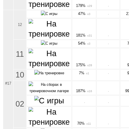
179%
x29
-
47%
2
x3
-
12
181%
x31
-
54%
x3
-
11
175%
x28
-
10
7%
x1
-
#17
187%
9
x16
-
02
-
-
70%
x11
-