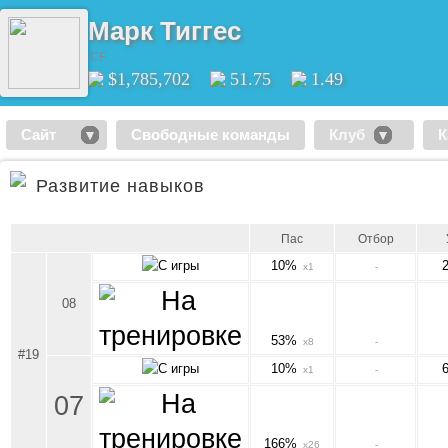
Марк Тиггес
CF
$1,785,702
51.75
1.49
Сайт
Свободные команды
Клуб
К
Развитие навыков
Пас
Отбор
10%
x1
-
08
53%
x8
-
#19
10%
x1
-
07
166%
x26
-