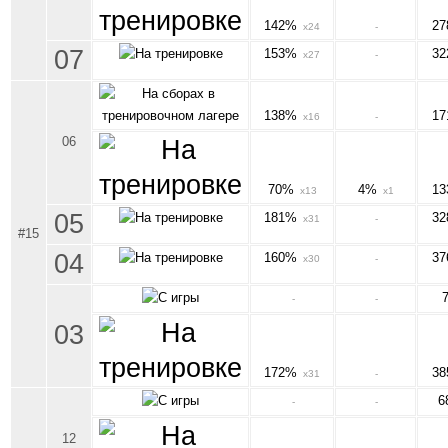
142%
2
x24
-
07
153%
3
x27
-
138%
1
x16
-
06
70%
4%
1
x13
x1
05
181%
3
x31
-
#15
04
160%
3
x30
-
-
-
03
172%
3
x31
-
6
-
-
12