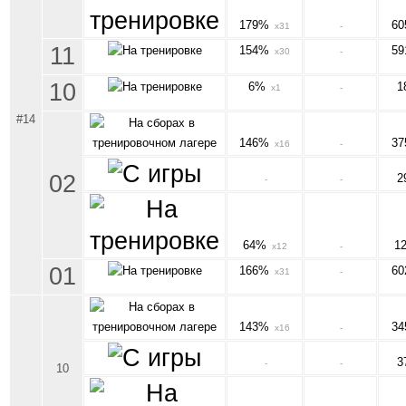
179%
6
x31
-
11
154%
5
x30
-
10
6%
1
x1
-
#14
146%
3
x16
-
02
2
-
-
64%
1
x12
-
01
166%
6
x31
-
143%
3
x16
-
3
-
-
10