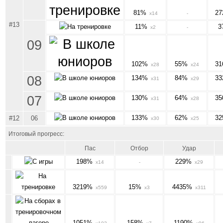
81%
2
x14
-
#13
11%
3
x2
-
09
102%
55%
3
x28
x24
08
134%
84%
3
x31
x29
07
130%
64%
3
x31
x28
133%
62%
3
#12
06
x30
x25
Итоговый прогресс:
Пас
Отбор
Удар
198%
229%
x14
-
x29
3219%
15%
4435%
x559
x3
x311
1051%
158%
1190%