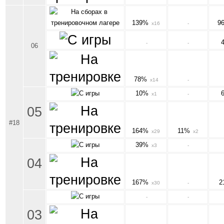
139%
9
x16
-
-
-
06
78%
x14
-
10%
x1
-
05
#18
164%
11%
x29
x2
39%
x3
-
04
167%
2
x30
-
-
-
03