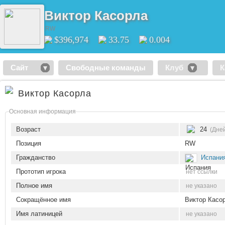
Виктор Касорла
RW
$396,974
33.75
0.004
Сайт
Свободные команды
Клуб
К
Виктор Касорла
Основная информация
Возраст
24
(Дней
Позиция
RW
Гражданство
Испани
Прототип игрока
нет ссылки
Полное имя
не указано
Сокращённое имя
Виктор Касо
Имя латиницей
не указано