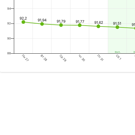
94
92,2
91,94
91,79
91,77
91,62
91,51
92
9
90
вых.
в
88
Пн 27
Ср 29
Пт 31
Вт 28
Чт 30
Сб 1