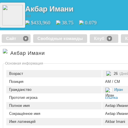
Акбар Имани
AM
$433,960
38.75
0.079
Сайт
Свободные команды
Клуб
К
Акбар Имани
Основная информация
Возраст
26
(Дне
Позиция
AM / CM
Гражданство
Иран
Прототип игрока
ссылка
Полное имя
Акбар Имани
Сокращённое имя
Акбар Имани
Имя латиницей
Akbar Imani