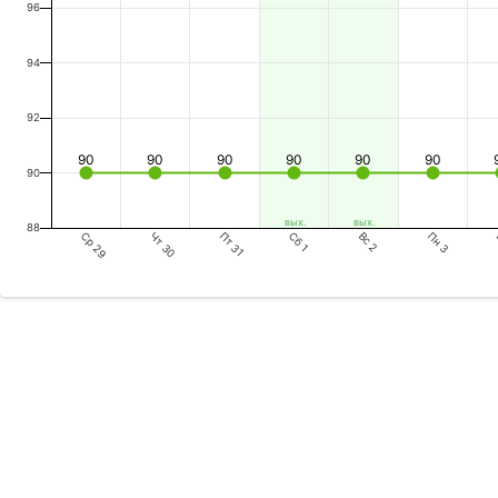
96
94
92
90
90
90
90
90
90
90
вых.
вых.
88
Ср 29
Пт 31
Вс 2
Чт 30
Сб 1
Пн 3