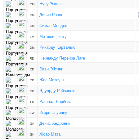
Нуну Эшгаю
CM
Динис Роша
CM
Симао Мендеш
CM
Матшои Пинту
LM
Рикарду Карвалью
DM
Фернанду Перейра Лаге
RD
Эван Эйтинг
CD
Жоа Матеуш
CD
Эдуарду Рейзинью
CD
Рафаэл Барбоза
LD
Игорь Епуряну
SW
Денис Андроник
GK
Жоао Мата
GK