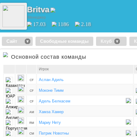
Britva
Менеджер
17.03
1186
2.18
Сайт
Свободные команды
Клуб
К
Основной состав команды
Игрок
Аслан Адиль
CF
Моконе Тимм
CF
Адель Белкасем
CF
Хамза Хамер
AM
Мариу Нету
RM
Патрик Новотны
CM