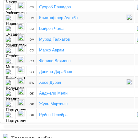
Сухроб Рашидов
CM
Кристоффер Аустбо
CM
Байрон Чала
LM
Мурод Талхатов
DM
Марко Аврам
CD
Фелипе Векманн
CD
Данила Дарабаев
CD
Хосе Дуран
SW
Анджело Мели
GK
Жуан Мартинш
GK
Рубен Перейра
GK