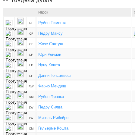
Тондела дубль
Игрок
Рубен Пимента
RF
Педру Мансу
CF
Жозе Сантуш
CF
Юри Рейман
LF
Нуну Кошта
LF
Данни Гонсалвеш
LF
Фабио Мендеш
RW
Рубен Франко
AM
Педру Силва
LW
Мигель Рибейро
LW
Гильерме Кошта
CM