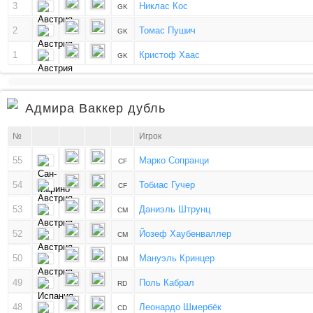
3
Никлас Кос
GK
2
Томас Пушич
GK
1
Кристоф Хаас
GK
Адмира Ваккер дубль
№
Игрок
55
Марко Сопранци
CF
54
Тобиас Гучер
CF
53
Даниэль Штрунц
CM
52
Йозеф Хаубенваллер
CM
50
Мануэль Кринцер
DM
49
Поль Кабрал
RD
48
Леонардо Шмербёк
CD