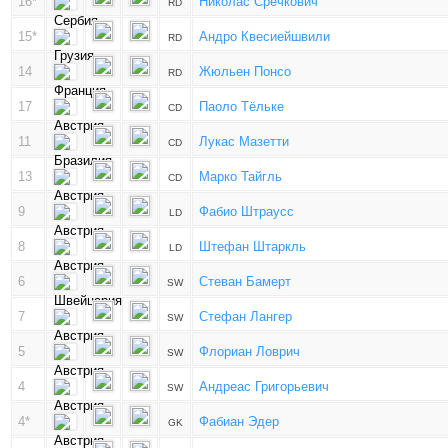
16*
Николас Сречкович
RD
15*
Андро Квесиейшвили
RD
14
Жюльен Понсо
RD
17
Паоло Тёльке
CD
11
Лукас Мазетти
CD
13
Марко Тайгль
CD
9
Фабио Штраусс
LD
8
Штефан Штаркль
LD
6
Стеван Бамерт
SW
7
Стефан Лангер
SW
5
Флориан Ловрич
SW
4
Андреас Григорьевич
SW
4*
Фабиан Эдер
GK