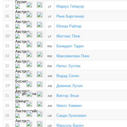
37
Маркус Гебауэр
LF
36
Рене Бирглинер
LF
35
Юлиан Райтер
LF
38*
Маттиас Пинк
LF
33
Бенедикт Тадич
RW
34
Максимилиан Пинк
RW
32
Нильс Хуспек
RW
30
Ведад Сехич
AM
33*
Доминик Лучич
AM
31
Виктор Эльм
AM
29
Ниелс Хамжич
AM
28
Санди Лукачевич
LW
26
Мануэль Балич
LW