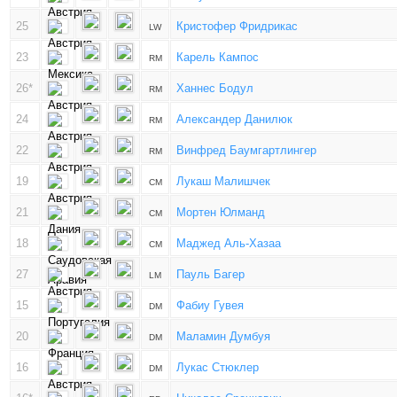
25
Кристофер Фридрикас
LW
23
Карель Кампос
RM
26*
Ханнес Бодул
RM
24
Александер Данилюк
RM
22
Винфред Баумгартлингер
RM
19
Лукаш Малишчек
CM
21
Мортен Юлманд
CM
18
Маджед Аль-Хазаа
CM
27
Пауль Багер
LM
15
Фабиу Гувея
DM
20
Маламин Думбуя
DM
16
Лукас Стюклер
DM