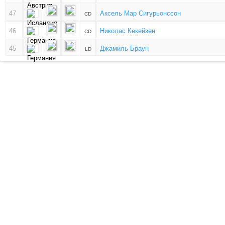
47
Аксель Мар Сигурьонссон
CD
46
Николас Кекейзен
CD
45
Джамиль Браун
LD