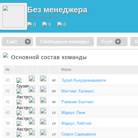
Без менеджера
Вакантное место
0
0
0
Сайт
Свободные команды
Клуб
К
Основной состав команды
№
Игрок
43
Зураб Кукуджанашвили
RF
42
Маттиас Халвахс
RF
41
Рамазан Балтакс
RF
40
Маркус Пинк
CF
39
Маркус Ляйтгеб
CF
38
Гиорги Саришвили
CF