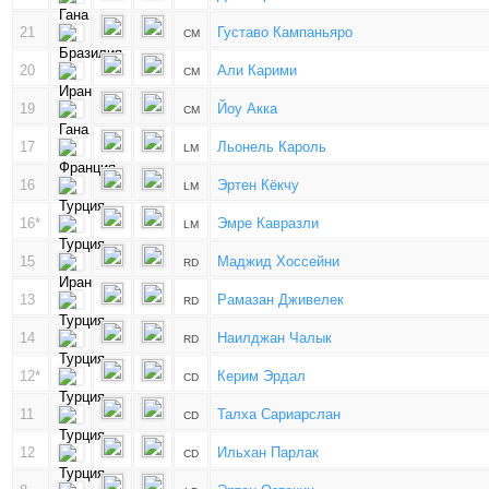
21
Густаво Кампаньяро
CM
20
Али Карими
CM
19
Йоу Акка
CM
17
Льонель Кароль
LM
16
Эртен Кёкчу
LM
16*
Эмре Кавразли
LM
15
Маджид Хоссейни
RD
13
Рамазан Дживелек
RD
14
Наилджан Чалык
RD
12*
Керим Эрдал
CD
11
Талха Сариарслан
CD
12
Ильхан Парлак
CD