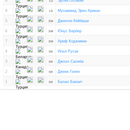
8
Эртен Озтекин
LD
9
Мухаммед Эрен Арикан
LD
5
Дженгиз Кёйбаши
SW
6
Юнус Бербер
SW
7
Ариф Коджаман
SW
4
Илья Русак
GK
3
Джоэл Салиба
GK
2
Дженк Гонен
GK
1
Билал Баязит
GK