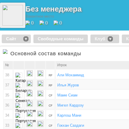
Без менеджера
Вакантное место
0
0
0
Сайт
Свободные команды
Клуб
К
Основной состав команды
№
Игрок
38
Али Мохаммад
RF
37
Илья Журов
RF
35
Маме Сиам
CF
36
Мигел Кардозу
CF
34
Карлош Мани
CF
33
Гокхан Саздаги
CF