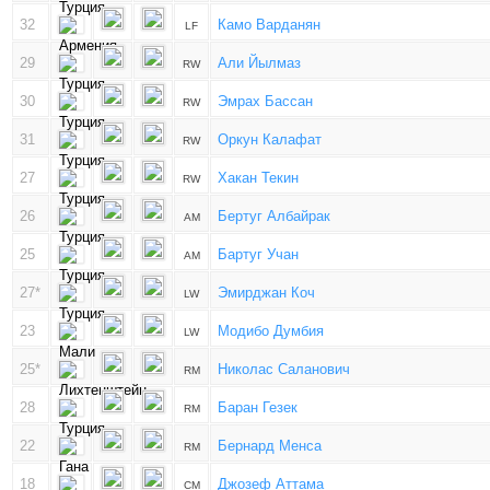
32
Камо Варданян
LF
29
Али Йылмаз
RW
30
Эмрах Бассан
RW
31
Оркун Калафат
RW
27
Хакан Текин
RW
26
Бертуг Албайрак
AM
25
Бартуг Учан
AM
27*
Эмирджан Коч
LW
23
Модибо Думбия
LW
25*
Николас Саланович
RM
28
Баран Гезек
RM
22
Бернард Менса
RM
18
Джозеф Аттама
CM