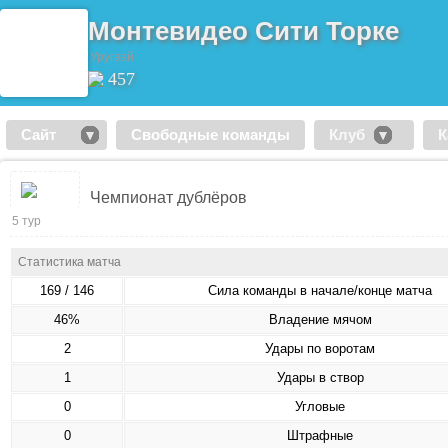
Монтевидео Сити Торке
Уругвай
457
Сайт
Свободные команды
Клуб
К
Чемпионат дублёров
5 тур
Статистика матча
169 / 146
Сила команды в начале/конце матча
46%
Владение мячом
2
Удары по воротам
1
Удары в створ
0
Угловые
0
Штрафные