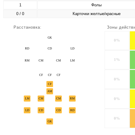
1
Фолы
0 / 0
Карточки желтые/красные
Расстановка:
Зоны действ
GK
0%
RD
CD
LD
1%
RM
CM
CM
LM
CF
CF
CF
0%
CF
AM
0%
LM
CM
CM
RM
LD
CD
CD
RD
0%
GK